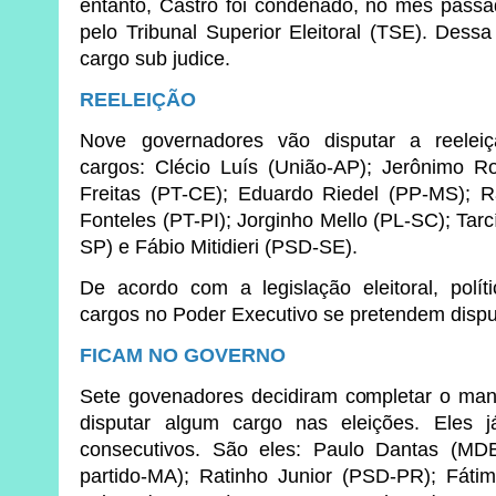
entanto, Castro foi condenado, no mês passad
pelo Tribunal Superior Eleitoral (TSE). Dessa
cargo sub judice.
REELEIÇÃO
Nove governadores vão disputar a reelei
cargos: Clécio Luís (União-AP); Jerônimo R
Freitas (PT-CE); Eduardo Riedel (PP-MS); R
Fonteles (PT-PI); Jorginho Mello (PL-SC); Tarc
SP) e Fábio Mitidieri (PSD-SE).
De acordo com a legislação eleitoral, polí
cargos no Poder Executivo se pretendem disp
FICAM NO GOVERNO
Sete govenadores decidiram completar o man
disputar algum cargo nas eleições. Eles 
consecutivos. São eles: Paulo Dantas (MD
partido-MA); Ratinho Junior (PSD-PR); Fáti