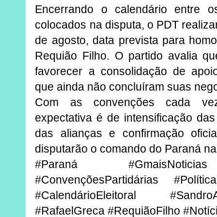
Encerrando o calendário entre o
colocados na disputa, o PDT realiz
de agosto, data prevista para homo
Requião Filho. O partido avalia qu
favorecer a consolidação de apoi
que ainda não concluíram suas nego
Com as convenções cada vez
expectativa é de intensificação das 
das alianças e confirmação ofici
disputarão o comando do Paraná nas
#Paraná #GmaisNoticias
#ConvençõesPartidárias #Polít
#CalendárioEleitoral #Sand
#RafaelGreca #RequiãoFilho #Notíc