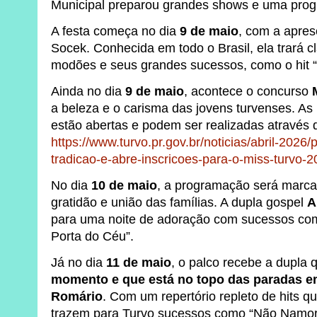
Municipal preparou grandes shows e uma prog
A festa começa no dia
9 de maio
, com a apres
Socek. Conhecida em todo o Brasil, ela trará 
modões e seus grandes sucessos, como o hit “
Ainda no dia
9 de maio
, acontece o concurso
a beleza e o carisma das jovens turvenses. As 
estão abertas e podem ser realizadas através d
https://www.turvo.pr.gov.br/noticias/abril-2026/
tradicao-e-abre-inscricoes-para-o-miss-turvo-
No dia
10 de maio
, a programação será marc
gratidão e união das famílias. A dupla gospel
A
para uma noite de adoração com sucessos como
Porta do Céu”.
Já no dia
11 de maio
, o palco recebe a dupla 
momento e que está no topo das paradas em
Romário
. Com um repertório repleto de hits q
trazem para Turvo sucessos como “Não Namora”