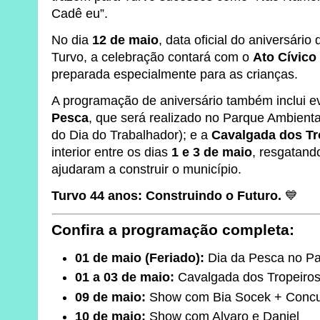
Cadê eu”.
No dia
12 de maio
, data oficial do aniversári
Turvo, a celebração contará com o
Ato Cívico
preparada especialmente para as crianças.
A programação de aniversário também inclui ev
Pesca
, que será realizado no Parque Ambienta
do Dia do Trabalhador); e a
Cavalgada dos Tr
interior entre os dias
1 e 3 de maio
, resgatando
ajudaram a construir o município.
Turvo 44 anos: Construindo o Futuro.
💙
Confira a programação completa:
01 de maio (Feriado):
Dia da Pesca no Pa
01 a 03 de maio:
Cavalgada dos Tropeiro
09 de maio:
Show com Bia Socek + Concu
10 de maio:
Show com Alvaro e Daniel