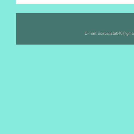
E-mail: acirbatista040@gma