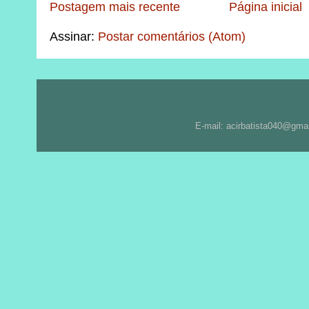
Postagem mais recente
Página inicial
Assinar:
Postar comentários (Atom)
E-mail: acirbatista040@gma