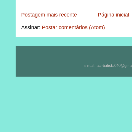
Postagem mais recente
Página inicial
Assinar:
Postar comentários (Atom)
E-mail: acirbatista040@gma