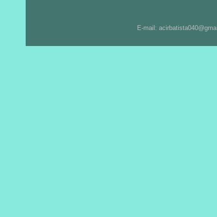
E-mail: acirbatista040@gma