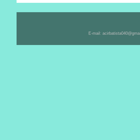
E-mail: acirbatista040@gma