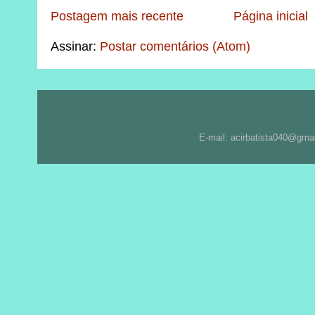
Postagem mais recente
Página inicial
Assinar:
Postar comentários (Atom)
E-mail: acirbatista040@gma