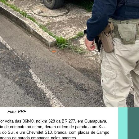
Foto: PRF
por volta das 06h40, no km 328 da BR 277, em Guarapuava,
zação de combate ao crime, deram ordem de parada a um Kia
s do Sul. e um Chevrolet S10, branca, com placas de Campo
ordens de parada emanadas pelos agentes.