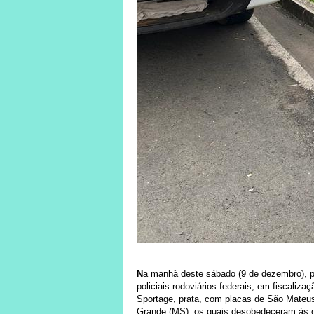
N
a manhã deste sábado (9 de dezembro), 
policiais rodoviários federais, em fiscali
Sportage, prata, com placas de São Mateu
Grande (MS), os quais desobedeceram às 