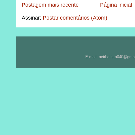
Postagem mais recente
Página inicial
Assinar:
Postar comentários (Atom)
E-mail: acirbatista040@gma