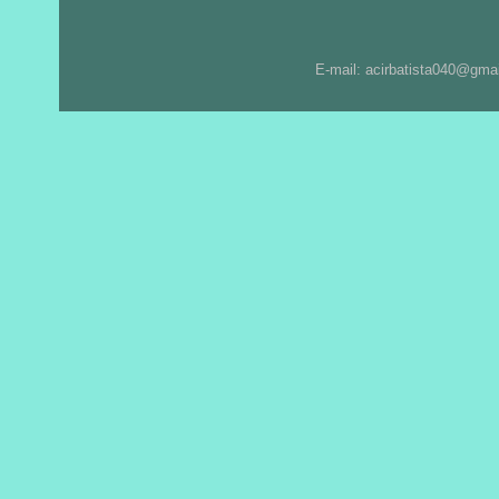
E-mail: acirbatista040@gma