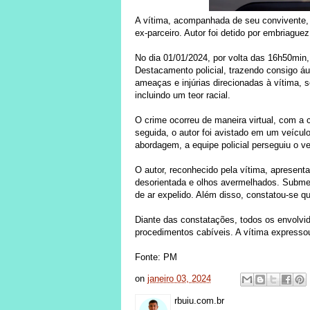
A vítima, acompanhada de seu convivente, 
ex-parceiro. Autor foi detido por embriaguez
No dia 01/01/2024, por volta das 16h50min
Destacamento policial, trazendo consigo áu
ameaças e injúrias direcionadas à vítima, s
incluindo um teor racial.
O crime ocorreu de maneira virtual, com a
seguida, o autor foi avistado em um veícu
abordagem, a equipe policial perseguiu o ve
O autor, reconhecido pela vítima, apresenta
desorientada e olhos avermelhados. Submetid
de ar expelido. Além disso, constatou-se
Diante das constatações, todos os envolvid
procedimentos cabíveis. A vítima expressou
Fonte: PM
on
janeiro 03, 2024
rbuiu.com.br