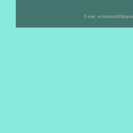
E-mail: acirbatista040@gma