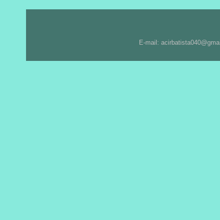
E-mail: acirbatista040@gma