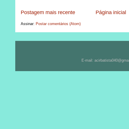
Postagem mais recente
Página inicial
Assinar:
Postar comentários (Atom)
E-mail: acirbatista040@gma