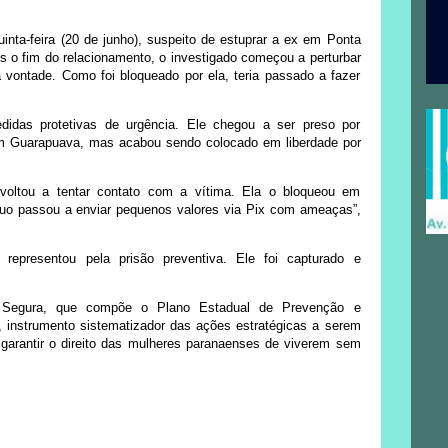
nta-feira (20 de junho), suspeito de estuprar a ex em Ponta
s o fim do relacionamento, o investigado começou a perturbar
a vontade. Como foi bloqueado por ela, teria passado a fazer
edidas protetivas de urgência. Ele chegou a ser preso por
 em Guarapuava, mas acabou sendo colocado em liberdade por
 voltou a tentar contato com a vítima. Ela o bloqueou em
duo passou a enviar pequenos valores via Pix com ameaças”,
 representou pela prisão preventiva. Ele foi capturado e
 Segura, que compõe o Plano Estadual de Prevenção e
, instrumento sistematizador das ações estratégicas a serem
arantir o direito das mulheres paranaenses de viverem sem