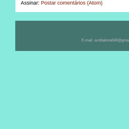
Assinar:
Postar comentários (Atom)
E-mail: acirbatista040@gma