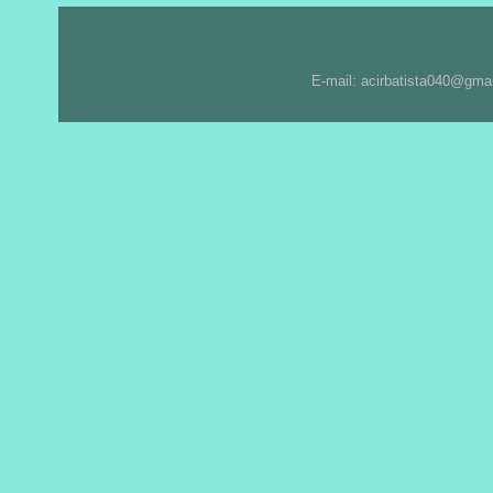
E-mail: acirbatista040@gma