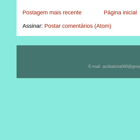
Postagem mais recente
Página inicial
Assinar:
Postar comentários (Atom)
E-mail: acirbatista040@gma