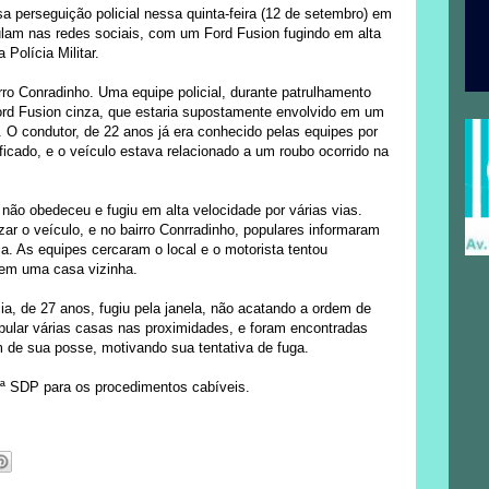
 perseguição policial nessa quinta-feira (12 de setembro) em
lam nas redes sociais, com um Ford Fusion fugindo em alta
Polícia Militar.
irro Conradinho. Uma equipe policial, durante patrulhamento
ord Fusion cinza, que estaria supostamente envolvido em um
 O condutor, de 22 anos já era conhecido pelas equipes por
ficado, e o veículo estava relacionado a um roubo ocorrido na
 não obedeceu e fugiu em alta velocidade por várias vias.
ar o veículo, e no bairro Conrradinho, populares informaram
a. As equipes cercaram o local e o motorista tentou
 em uma casa vizinha.
a, de 27 anos, fugiu pela janela, não acatando a ordem de
pular várias casas nas proximidades, e foram encontradas
m de sua posse, motivando sua tentativa de fuga.
ª SDP para os procedimentos cabíveis.