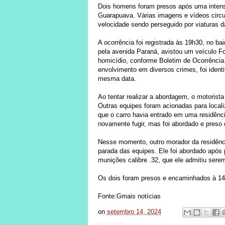
Dois homens foram presos após uma intensa
Guarapuava. Várias imagens e vídeos circu
velocidade sendo perseguido por viaturas da 
A ocorrência foi registrada às 19h30, no ba
pela avenida Paraná, avistou um veículo F
homicídio, conforme Boletim de Ocorrência.
envolvimento em diversos crimes, foi identi
mesma data.
Ao tentar realizar a abordagem, o motorista
Outras equipes foram acionadas para localiz
que o carro havia entrado em uma residênci
novamente fugir, mas foi abordado e preso
Nesse momento, outro morador da residênci
parada das equipes. Ele foi abordado após 
munições calibre .32, que ele admitiu sere
Os dois foram presos e encaminhados à 14
Fonte:Gmais notícias
on
setembro 14, 2024