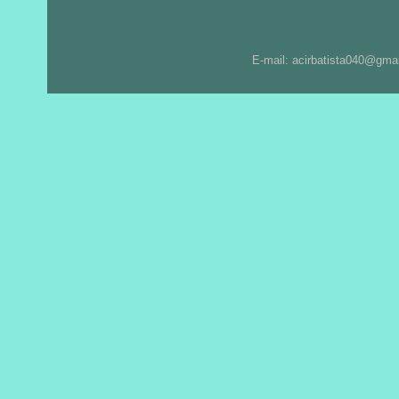
E-mail: acirbatista040@gma