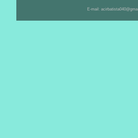
E-mail: acirbatista040@gma