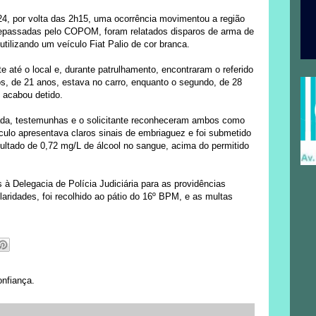
4, por volta das 2h15, uma ocorrência movimentou a região
 repassadas pelo COPOM, foram relatados disparos de arma de
tilizando um veículo Fiat Palio de cor branca.
 até o local e, durante patrulhamento, encontraram o referido
s, de 21 anos, estava no carro, enquanto o segundo, de 28
s acabou detido.
da, testemunhas e o solicitante reconheceram ambos como
culo apresentava claros sinais de embriaguez e foi submetido
sultado de 0,72 mg/L de álcool no sangue, acima do permitido
 Delegacia de Polícia Judiciária para as providências
laridades, foi recolhido ao pátio do 16º BPM, e as multas
onfiança.