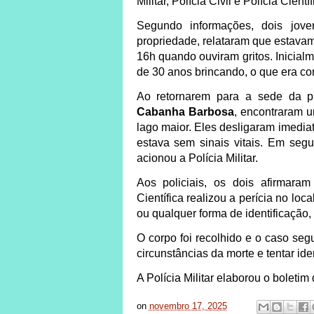
Militar, Polícia Civil e Polícia Científ
Segundo informações, dois jov
propriedade, relataram que estava
16h quando ouviram gritos. Inicia
de 30 anos brincando, o que era c
Ao retornarem para a sede da p
Cabanha Barbosa
, encontraram 
lago maior. Eles desligaram imedia
estava sem sinais vitais. Em seg
acionou a Polícia Militar.
Aos policiais, os dois afirmar
Científica realizou a perícia no lo
ou qualquer forma de identificação
O corpo foi recolhido e o caso segu
circunstâncias da morte e tentar iden
A Polícia Militar elaborou o boletim
on
novembro 17, 2025