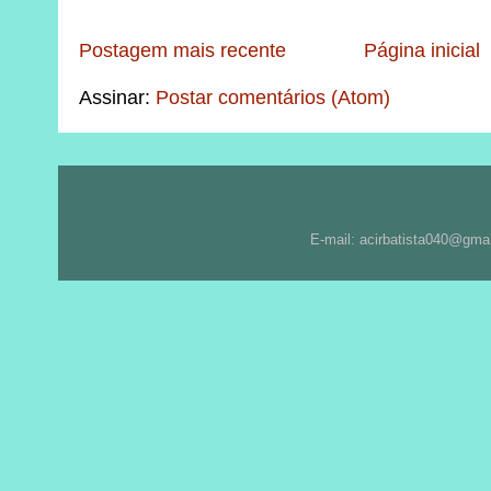
Postagem mais recente
Página inicial
Assinar:
Postar comentários (Atom)
E-mail: acirbatista040@gma