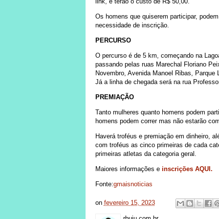
link, e terão o custo de R$ 50,00.
Os homens que quiserem participar, podem 
necessidade de inscrição.
PERCURSO
O percurso é de 5 km, começando na Lagoa 
passando pelas ruas Marechal Floriano Pei
Novembro, Avenida Manoel Ribas, Parque 
Já a linha de chegada será na rua Professo
PREMIAÇÃO
Tanto mulheres quanto homens podem parti
homens podem correr mas não estarão com
Haverá troféus e premiação em dinheiro, a
com troféus as cinco primeiras de cada cat
primeiras atletas da categoria geral.
Maiores informações e
inscrições AQUI.
Fonte:
gmaisnoticias
on
fevereiro 15, 2023
rbuiu.com.br