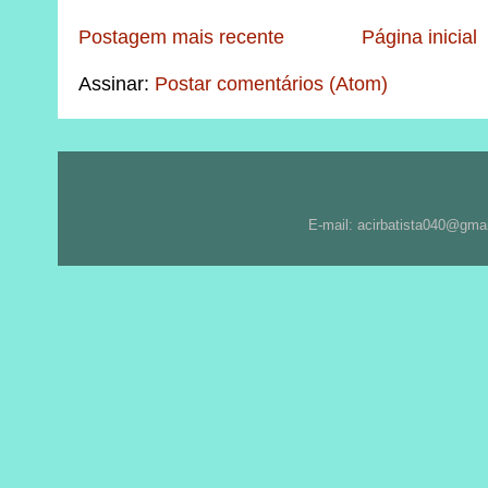
Postagem mais recente
Página inicial
Assinar:
Postar comentários (Atom)
E-mail: acirbatista040@gma