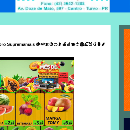
pro Supremamais 🍇🍉🍌🍋🍊🍐🍎🍏🫐🍅🥝🍒🍑🥭🍍🌶️
