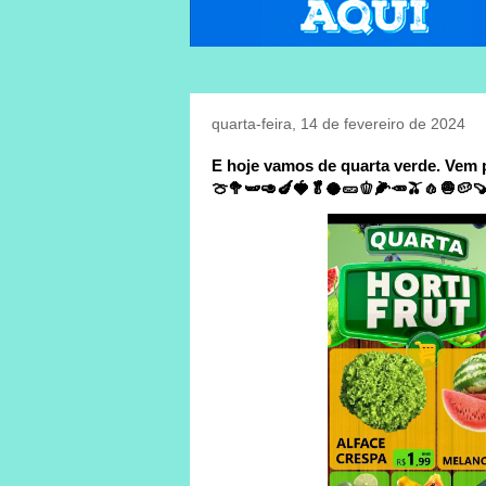
quarta-feira, 14 de fevereiro de 2024
E hoje vamos de quarta verde. Vem 
🍈🥦🫛🥑🍆🍓🥬🥥🥒🫑🌽🥕🫒🧄🧅🥔