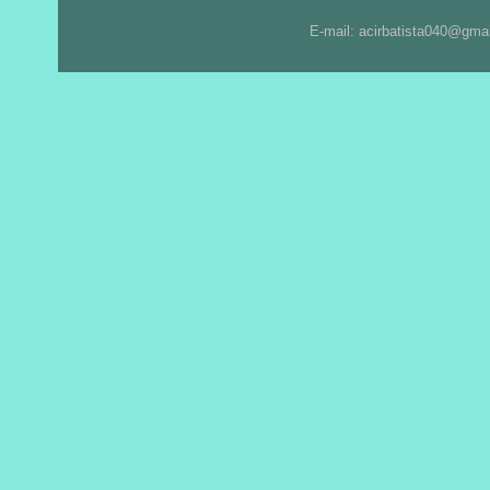
E-mail: acirbatista040@gma