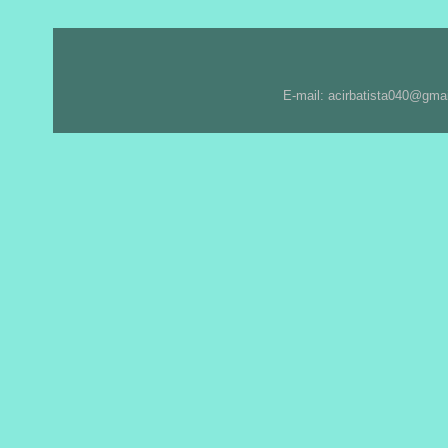
E-mail: acirbatista040@gma