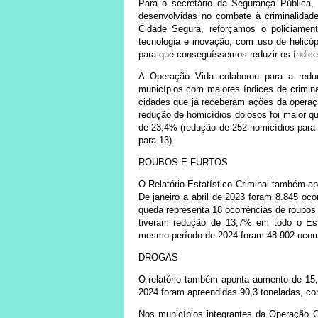
Para o secretário da Segurança Pública,
desenvolvidas no combate à criminalida
Cidade Segura, reforçamos o policiame
tecnologia e inovação, com uso de helicó
para que conseguíssemos reduzir os índices
A Operação Vida colaborou para a reduç
municípios com maiores índices de crimin
cidades que já receberam ações da operaçã
redução de homicídios dolosos foi maior q
de 23,4% (redução de 252 homicídios para 
para 13).
ROUBOS E FURTOS
O Relatório Estatístico Criminal também 
De janeiro a abril de 2023 foram 8.845 oc
queda representa 18 ocorrências de roubos 
tiveram redução de 13,7% em todo o Est
mesmo período de 2024 foram 48.902 ocor
DROGAS
O relatório também aponta aumento de 15,2
2024 foram apreendidas 90,3 toneladas, c
Nos municípios integrantes da Operação C