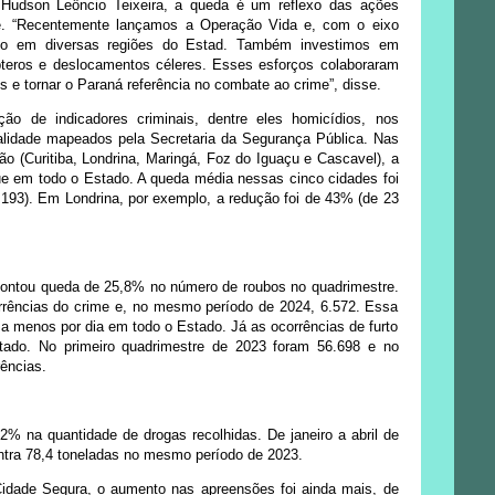
 Hudson Leôncio Teixeira, a queda é um reflexo das ações
de. “Recentemente lançamos a Operação Vida e, com o eixo
nto em diversas regiões do Estad. Também investimos em
pteros e deslocamentos céleres. Esses esforços colaboraram
 e tornar o Paraná referência no combate ao crime”, disse.
ão de indicadores criminais, dentre eles homicídios, nos
alidade mapeados pela Secretaria da Segurança Pública. Nas
o (Curitiba, Londrina, Maringá, Foz do Iguaçu e Cascavel), a
ue em todo o Estado. A queda média nessas cinco cidades foi
193). Em Londrina, por exemplo, a redução foi de 43% (de 23
apontou queda de 25,8% no número de roubos no quadrimestre.
orrências do crime e, no mesmo período de 2024, 6.572. Essa
a menos por dia em todo o Estado. Já as ocorrências de furto
ado. No primeiro quadrimestre de 2023 foram 56.698 e no
rências.
% na quantidade de drogas recolhidas. De janeiro a abril de
ontra 78,4 toneladas no mesmo período de 2023.
idade Segura, o aumento nas apreensões foi ainda mais, de