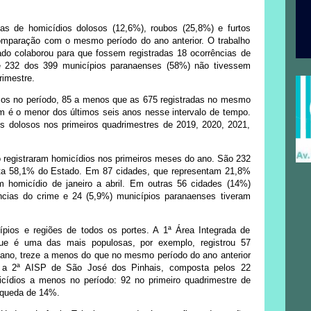
as de homicídios dolosos (12,6%), roubos (25,8%) e furtos
comparação com o mesmo período do ano anterior. O trabalho
ado colaborou para que fossem registradas 18 ocorrências de
e 232 dos 399 municípios paranaenses (58%) não tivessem
rimestre.
sos no período, 85 a menos que as 675 registradas no mesmo
 é o menor dos últimos seis anos nesse intervalo de tempo.
s dolosos nos primeiros quadrimestres de 2019, 2020, 2021,
 registraram homicídios nos primeiros meses do ano. São 232
nta 58,1% do Estado. Em 87 cidades, que representam 21,8%
 homicídio de janeiro a abril. Em outras 56 cidades (14%)
ncias do crime e 24 (5,9%) municípios paranaenses tiveram
pios e regiões de todos os portes. A 1ª Área Integrada de
que é uma das mais populosas, por exemplo, registrou 57
e ano, treze a menos do que no mesmo período do ano anterior
á a 2ª AISP de São José dos Pinhais, composta pelos 22
cídios a menos no período: 92 no primeiro quadrimestre de
 queda de 14%.