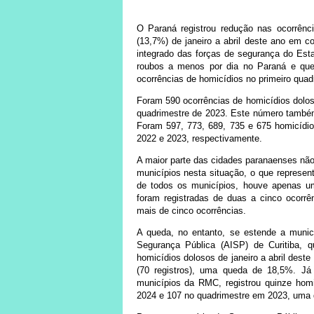
O Paraná registrou redução nas ocorrênci
(13,7%) de janeiro a abril deste ano em 
integrado das forças de segurança do Est
roubos a menos por dia no Paraná e qu
ocorrências de homicídios no primeiro quad
Foram 590 ocorrências de homicídios dolo
quadrimestre de 2023. Este número também
Foram 597, 773, 689, 735 e 675 homicídio
2022 e 2023, respectivamente.
A maior parte das cidades paranaenses não
municípios nesta situação, o que represe
de todos os municípios, houve apenas um
foram registradas de duas a cinco ocorrê
mais de cinco ocorrências.
A queda, no entanto, se estende a municí
Segurança Pública (AISP) de Curitiba, 
homicídios dolosos de janeiro a abril dest
(70 registros), uma queda de 18,5%. J
municípios da RMC, registrou quinze homi
2024 e 107 no quadrimestre em 2023, uma