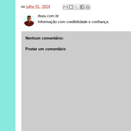
on
julho 01, 2024
rbuiu.com.br
Informação com credibilidade e confiança.
Nenhum comentário:
Postar um comentário