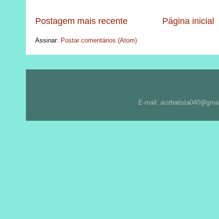
Postagem mais recente
Página inicial
Assinar:
Postar comentários (Atom)
E-mail: acirbatista040@gma