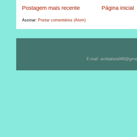
Postagem mais recente
Página inicial
Assinar:
Postar comentários (Atom)
E-mail: acirbatista040@gma