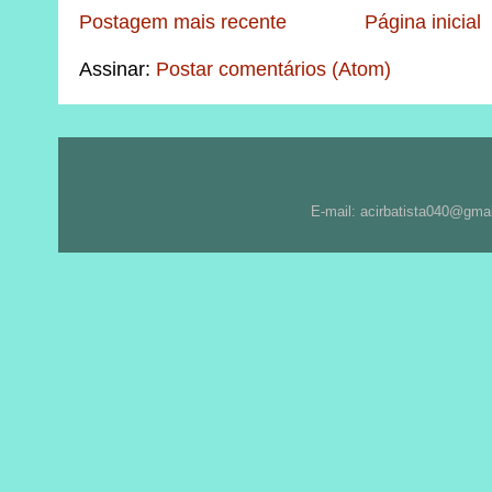
Postagem mais recente
Página inicial
Assinar:
Postar comentários (Atom)
E-mail: acirbatista040@gma