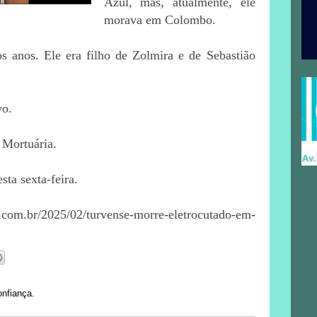
Azul, mas, atualmente, ele
morava em Colombo.
s anos. Ele era filho de Zolmira e de Sebastião
vo.
 Mortuária.
ta sexta-feira.
om.br/2025/02/turvense-morre-eletrocutado-em-
onfiança.